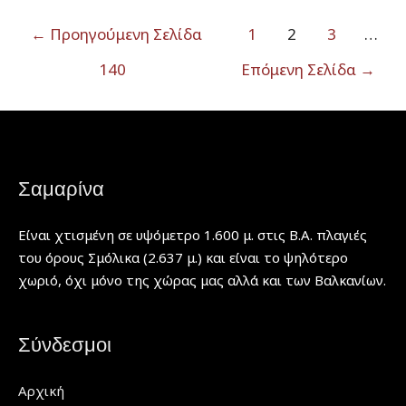
ζεστή
ήμερα
Πλοήγηση
←
Προηγούμενη Σελίδα
1
2
3
…
του
άρθρων
140
Επόμενη Σελίδα
→
Ιουλίου
σήμερα
στην
Σαμαρίνα
με
28,10
Σαμαρίνα
βαθμούς
Κελσίου
Είναι χτισμένη σε υψόμετρο 1.600 μ. στις Β.Α. πλαγιές
στις
του όρους Σμόλικα (2.637 μ.) και είναι το ψηλότερο
13.30
χωριό, όχι μόνο της χώρας μας αλλά και των Βαλκανίων.
μμ.
Σύνδεσμοι
Αρχική