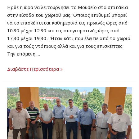
Ηρθε η ώρα να λειτουργήσει το Μουσείο στα σπιτάκια
στην είσοδο του χωριού μας. Όποιος επιθυμεί μπορεί
να τα επισκέπτεται καθημερινά τις πρωινές ώρες από
10:30 μέχρι 12:30 και τις απογευματινές ώρες από
17:30 μέχρι 19:30 . Ήταν κάτι που έλειπε από το χωριό
και για τούς ντόπιους αλλά και για τους επισκέπτες.
Την επόμενη …
Ξεκίνησε
Διαβάστε Περισσότερα »
το
μουσείο
παραδοσιακών
επαγγελμάτων
στην
Σαμάρινα.