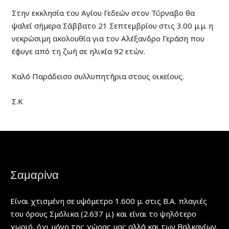
Στην εκκλησία του Αγίου Γεδεών στον Τύρναβο θα
ψαλεί σήμερα Σάββατο 21 Σεπτεμβρίου στις 3.00 μ.μ. η
νεκρώσιμη ακολουθία για τον Αλέξανδρο Γεράση που
έφυγε από τη ζωή σε ηλικία 92 ετών.
Καλό Παράδεισο συλλυπητήρια στους οικείους.
Σ.Κ
Σαμαρίνα
Είναι χτισμένη σε υψόμετρο 1.600 μ. στις Β.Α. πλαγιές
του όρους Σμόλικα (2.637 μ.) και είναι το ψηλότερο
χωριό, όχι μόνο της χώρας μας αλλά και των Βαλκανίων.