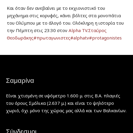
Και όταν δεν ανεβαίνει με το εκχιονιστικό του
μηχάνημα στις κορυφές, κάνει βόλτες στα μονοπάτια
του Ολύμπου με το άλογό του. Ολόκληρη η ιστορία του
την Πέμπτη στις 23:30 στον
Alpha TV
.
Σταύρος
Θεοδωράκης
#πρωταγωνιστες
#alphatv
#protagonistes
Σαμαρίνα
Είναι χτισμένη σε υψόμετρο 1.600 μ. στις Β.Α. πλαγιές
του όρους Σμόλικα (2.637 μ.) και είναι το ψηλότερο
χωριό, όχι μόνο της χώρας μας αλλά και των Βαλκανίων.
Σύνδεσμοι