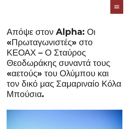
Μετάβαση
ΚΎΡΙ
στο
ΜΕΝ
περιεχόμενο
Απόψε στον Alpha: Οι
«Πρωταγωνιστές» στο
ΚΕΟΑΧ – Ο Σταύρος
Θεοδωράκης συναντά τους
«αετούς» του Ολύμπου και
τον δικό μας Σαμαριναίο Κόλα
Μπούσια.