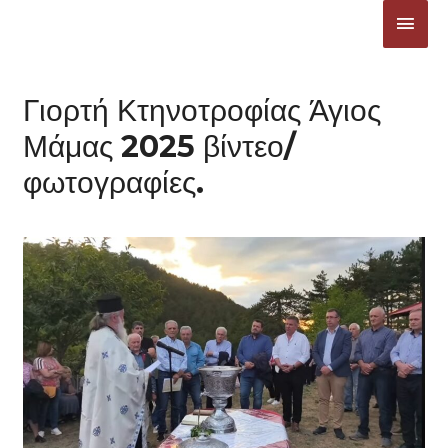
Μετάβαση
ΚΎΡΙ
στο
ΜΕΝ
περιεχόμενο
Γιορτή Κτηνοτροφίας Άγιος
Μάμας 2025 βίντεο/
φωτογραφίες.