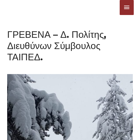
Μετάβαση
ΚΎΡΙ
στο
ΜΕΝ
περιεχόμενο
ΓΡΕΒΕΝΑ – Δ. Πολίτης,
Διευθύνων Σύμβουλος
ΤΑΙΠΕΔ.