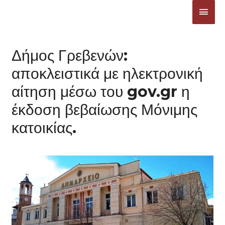
Μετάβαση
ΚΎΡΙ
στο
ΜΕΝ
περιεχόμενο
Δήμος Γρεβενών:
αποκλειστικά με ηλεκτρονική
αίτηση μέσω του gov.gr η
έκδοση βεβαίωσης Μόνιμης
κατοικίας.