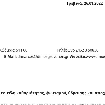
ΓΡΕΒΕΝΩΝ
Γρεβενά,
26
.
01
.202
2
ΕΙΟ ΔΗΜΑ
ς 1 Ταχ. Κώδικας: 511 00 Τηλέφωνο:2462 3 508
7
E-Mail:
dimarxos@dimosgrevenon.gr
Website
:www.dimo
 τα τέλη καθαριότητας, φωτισμού, ύδρευσης και αποχ