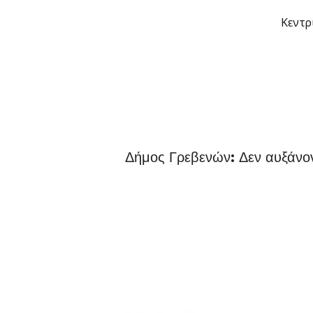
Μετάβαση
Κεντρ
στο
περιεχόμενο
Δήμος Γρεβενών: Δεν αυξάνον