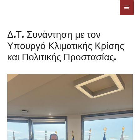
Μετάβαση
ΚΎΡΙ
στο
ΜΕΝ
περιεχόμενο
Δ.Τ. Συνάντηση με τον
Υπουργό Κλιματικής Κρίσης
και Πολιτικής Προστασίας.