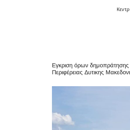
Μετάβαση
Κεντρ
στο
περιεχόμενο
Εγκριση όρων δημοπράτησης τ
Περιφέρειας Δυτικης Μακεδονι