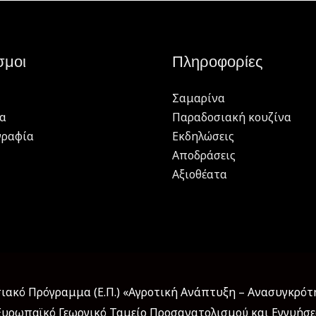
σμοι
Πληροφορίες
Σαμαρίνα
α
Παραδοσιακή κουζίνα
γραφία
Εκδηλώσεις
Αποδράσεις
Αξιοθέατα
ακό Πρόγραμμα (Ε.Π.) «Αγροτική Ανάπτυξη – Ανασυγκρότησ
υρωπαϊκό Γεωργικό Ταμείο Προσανατολισμού και Εγγυήσ