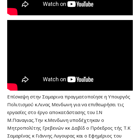
Επίσκεψη στην Σαμαρινα πραγματοποίησε η Υπουργός
Πολιτισμού κ.Λινας Μενδωνη για να επιθεωρήσει τις
εργασίες στο έργο αποκατάστασης του Ι.Ν
Μ.Παναγιας.Την κ.Μενδωνη υποδέχτηκαν ο
Μητροπολίτης Γρεβενών κκ Δαβίδ ο Πρόεδρος τής Τ.Κ
Σαμαρίνας κ Γιάννης Λυγουρας και ο Εφημέριος του