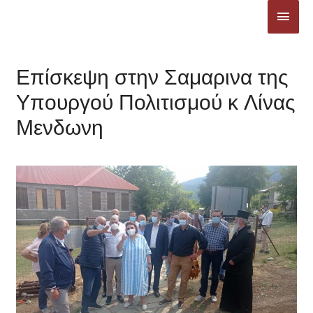
Μετάβαση
ΚΎΡΙ
στο
ΜΕΝ
περιεχόμενο
Επίσκεψη στην Σαμαρινα της
Υπουργού Πολιτισμού κ Λίνας
Μενδωνη