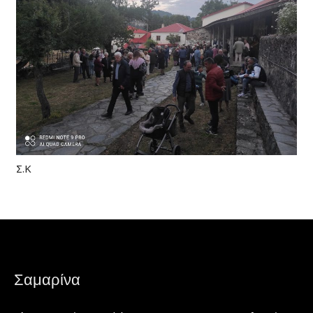
Σ.Κ
Σαμαρίνα