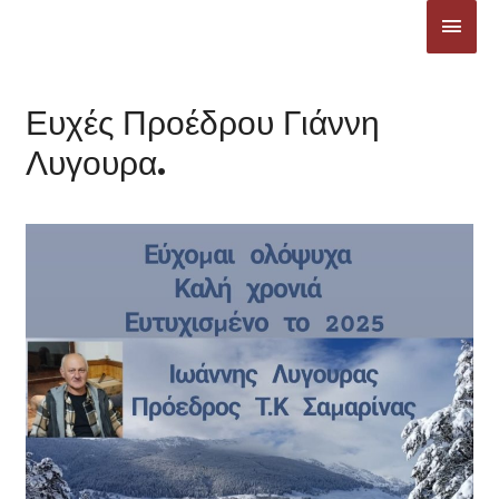
Μετάβαση
ΚΎΡΙ
στο
ΜΕΝ
περιεχόμενο
Ευχές Προέδρου Γιάννη
Λυγουρα.