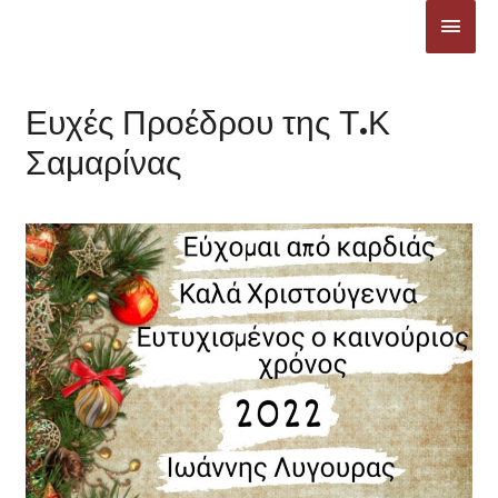
Μετάβαση
ΚΎΡΙ
στο
ΜΕΝ
περιεχόμενο
Ευχές Προέδρου της Τ.Κ
Σαμαρίνας