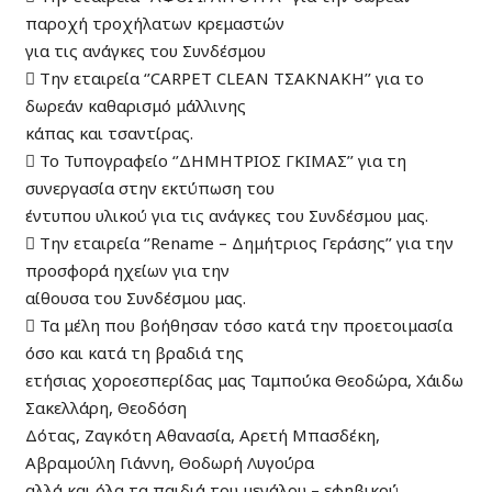
παροχή τροχήλατων κρεμαστών
για τις ανάγκες του Συνδέσμου
 Την εταιρεία ‘’CARPET CLEAN ΤΣΑΚΝΑΚΗ’’ για το
δωρεάν καθαρισμό μάλλινης
κάπας και τσαντίρας.
 Το Τυπογραφείο ‘’ΔΗΜΗΤΡΙΟΣ ΓΚΙΜΑΣ’’ για τη
συνεργασία στην εκτύπωση του
έντυπου υλικού για τις ανάγκες του Συνδέσμου μας.
 Την εταιρεία ‘’Rename – Δημήτριος Γεράσης’’ για την
προσφορά ηχείων για την
αίθουσα του Συνδέσμου μας.
 Τα μέλη που βοήθησαν τόσο κατά την προετοιμασία
όσο και κατά τη βραδιά της
ετήσιας χοροεσπερίδας μας Ταμπούκα Θεοδώρα, Χάιδω
Σακελλάρη, Θεοδόση
Δότας, Ζαγκότη Αθανασία, Αρετή Μπασδέκη,
Αβραμούλη Γιάννη, Θοδωρή Λυγούρα
αλλά και όλα τα παιδιά του μεγάλου – εφηβικού