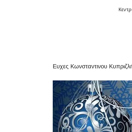
Μετάβαση
Κεντρ
στο
περιεχόμενο
Ευχες Κωνσταντινου Κυπριζλ