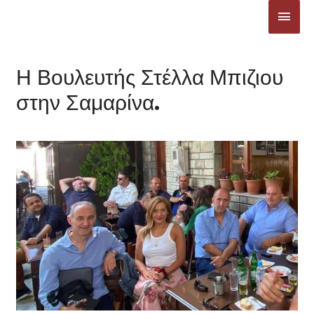
Μετάβαση
ΚΎΡΙ
στο
ΜΕΝ
περιεχόμενο
Η Βουλευτής Στέλλα Μπιζιου
στην Σαμαρίνα.