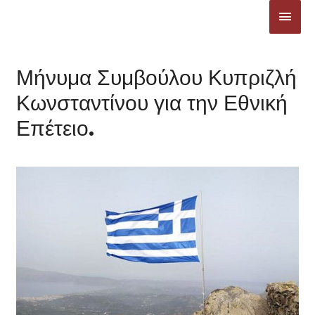
Μετάβαση
ΚΎΡΙ
στο
ΜΕΝ
περιεχόμενο
Μήνυμα Συμβούλου Κυπριζλή
Κωνσταντίνου για την Εθνική
Επέτειο.