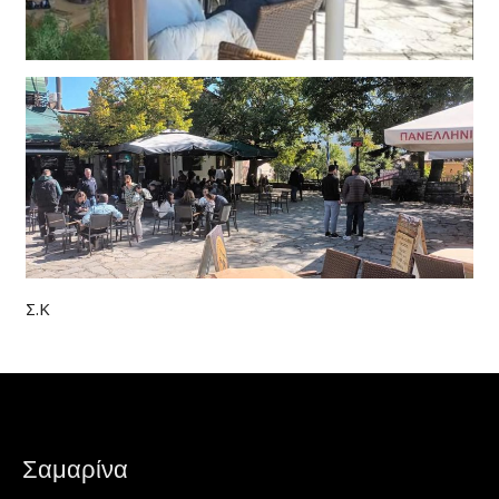
Σ.Κ
Σαμαρίνα