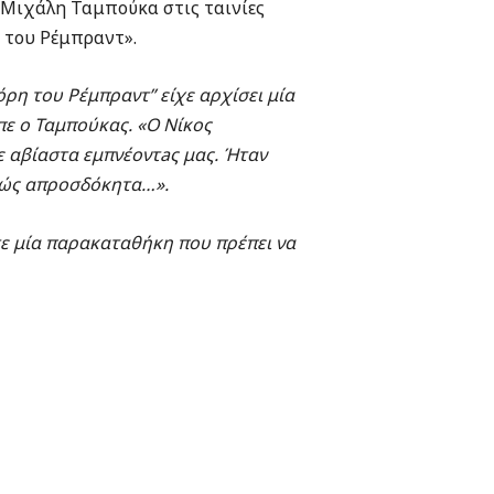
ν Μιχάλη Ταμπούκα στις ταινίες
 του Ρέμπραντ».
όρη του Ρέμπραντ” είχε αρχίσει μία
πε ο Ταμπούκας. «Ο Νίκος
 αβίαστα εμπνέοντaς μας. Ήταν
ελώς απροσδόκητα…».
σε μία παρακαταθήκη που πρέπει να