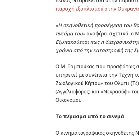
Ελίνας Νταρακλίτσα στην παράστα
παροχή εξοπλισμού στην Ουκρανί
«Η σκηνοθετική προσέγγιση του Βασ
πνεύμα του»
αναφέρει σχετικά, ο Μ
Εξυπακούεται πως η διαχρονικότητ
χρόνια από την καταστροφή της Σμύ
Ο Μ. Ταμπούκας που προσφάτως συ
υπηρετεί με συνέπεια την Τέχνη τ
Ζωολογικού Κήπου» του Ολμπι (Τζέ
(Αγγελιαφόρος) και «Νεκρασόφ» το
Οικονόμου.
Το πέρασμα από το σινεμά
Ο κινηματογραφικός σκηνοθέτης Νί