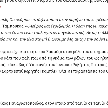
ση που σκηνοθετεί ο ιδρυτής του ΘΕΑΜΑ Βασίλης Οικονό
α
ίλη Οικονόμου εστιάζει καίρια στον πυρήνα του κειμένου 
. Ταμπούκας. «
Ολεθρος και ξεριζωμός. Η θέση της γυναίκα
α του έργου είναι τουλάχιστον συγκλονιστική. Αν μη τι ά
ρνης και την ίδια στιγμή βιώνουμε όλη αυτήν την οδύνη 
μμετείχε και στη σειρά Σασμός» στον ρόλο του σεσημασ
ου κάτι που φαίνεται από τη γκάμα των ρόλων του ως ηθοπ
ρι), «Ιάκωβος ή Υποταγή» του Ιονέσκο (Ροβέρτος Πατέρας)
υ Σαρτρ (επιθεωρητής Γκομπλέ). Όλα σε παραστάσεις του 
κος Παναγιωτόπουλος, στον οποίο από ταινία σε ταινία 