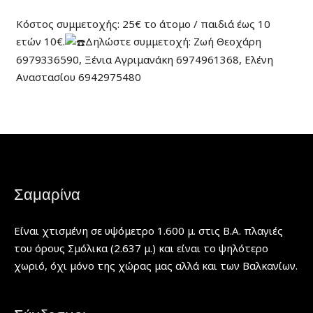
Κόστος συμμετοχής: 25€ το άτομο / παιδιά έως 10
ετών 10€.
Δηλώστε συμμετοχή: Ζωή Θεοχάρη
6979336590, Ξένια Αγριμανάκη 6974961368, Ελένη
Αναστασίου 6942975480
Σαμαρίνα
Είναι χτισμένη σε υψόμετρο 1.600 μ. στις Β.Α. πλαγιές
του όρους Σμόλικα (2.637 μ.) και είναι το ψηλότερο
χωριό, όχι μόνο της χώρας μας αλλά και των Βαλκανίων.