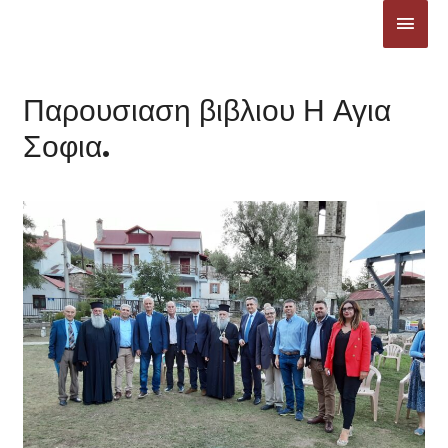
Μετάβαση
ΚΎΡΙ
στο
ΜΕΝ
περιεχόμενο
Παρουσιαση βιβλιου Η Αγια
Σοφια.