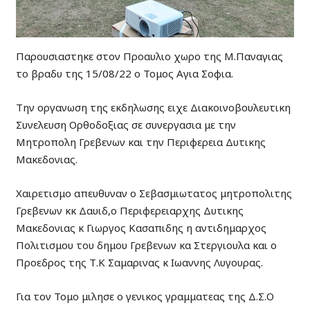
Παρουσιαστηκε στον Προαυλιο χωρο της Μ.Παναγιας
το βραδυ της 15/08/22 ο Τομος Αγια Σοφια.
Την οργανωση της εκδηλωσης ειχε Διακοινοβουλευτικη
Συνελευση Ορθοδοξιας σε συνεργασια με την
Μητροπολη Γρεβενων και την Περιφερεια Δυτικης
Μακεδονιας.
Χαιρετισμο απευθυναν ο Σεβασμιωτατος μητροπολιτης
Γρεβενων κκ Δαυιδ,ο Περιφερειαρχης Δυτικης
Μακεδονιας κ Γιωργος Κασαπιδης η αντιδημαρχος
Πολιτισμου του δημου Γρεβενων κα Στεργιουλα και ο
Προεδρος της Τ.Κ Σαμαρινας κ Ιωαννης Λυγουρας.
Για τον Τομο μιλησε ο γενικος γραμματεας της Δ.Σ.Ο