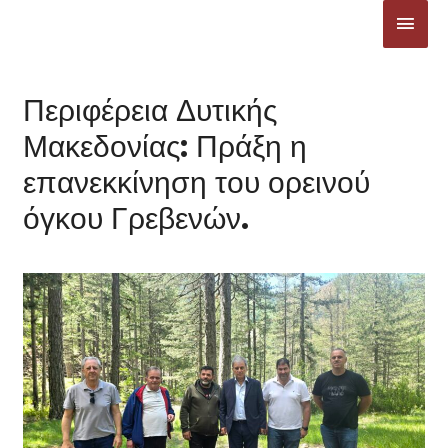
Μετάβαση
ΚΎΡΙ
στο
ΜΕΝ
περιεχόμενο
Περιφέρεια Δυτικής
Μακεδονίας: Πράξη η
επανεκκίνηση του ορεινού
όγκου Γρεβενών.