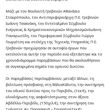
Μαζί με τον Βουλευτή Γρεβενών Αθανάσιο
Σταυρόπουλο, τον Αντιπεριφερειάρχη Π.Ε. Γρεβενών
Ιωάννη Τσακνάκη, τον Εντεταλμένο Σύμβουλο
Ενέργειας & Χρηματοοικονομικών ΜηχανισμώνΙωάννη
Παναγιωτίδη, τον Περιφερειακό Σύμβουλο Γιώργο
Γεωργίτση και στελέχη της Τεχνικής Υπηρεσίας Π.Ε.
Γρεβενών προχώρησαν σε αυτοψία έργων που
εκτελούνται αυτήν την περίοδο ενώ εξετάστηκε και το
χρονοδιάγραμμα παρεμβάσεων που θα ακολουθήσουν
σε συγκεκριμένα σημεία του ορεινού δικτύου.
Οι παρεμβάσεις περιλαμβάνουν, μεταξύ άλλων, τη
βελτίωση πρόσβασης στη ΒάλιαΚάλντα, την συντήρηση
του οδικού δικτύου προς το Περιβόλι, (1εκ.€), την
ολοκλήρωση της ασφαλτόστρωσης στον άξονα
Αβδέλλα-Περιβόλι, (150χιλ.€), την συντήρηση του
τμήματος Αγ. Παρασκευή – Σαμαρίνα(1εκ.€).