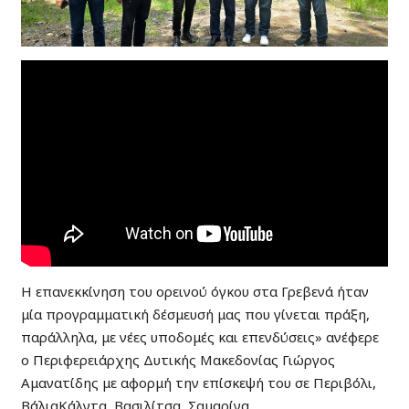
Η επανεκκίνηση του ορεινού όγκου στα Γρεβενά ήταν
μία προγραμματική δέσμευσή μας που γίνεται πράξη,
παράλληλα, με νέες υποδομές και επενδύσεις» ανέφερε
ο Περιφερειάρχης Δυτικής Μακεδονίας Γιώργος
Αμανατίδης με αφορμή την επίσκεψή του σε Περιβόλι,
ΒάλιαΚάλντα, Βασιλίτσα, Σαμαρίνα.