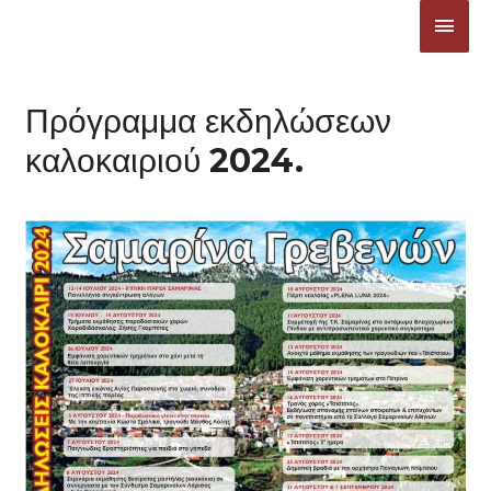
Μετάβαση
ΚΎΡΙ
στο
ΜΕΝ
περιεχόμενο
Πρόγραμμα εκδηλώσεων
καλοκαιριού 2024.