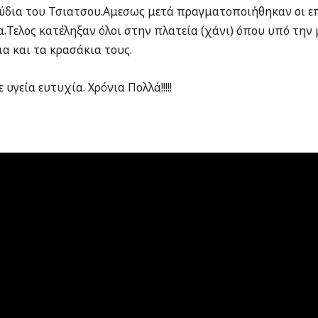
ύδια του Τσιατσου.Αμεσως μετά πραγματοποιήθηκαν οι ε
α.Τελος κατέληξαν όλοι στην πλατεία (χάνι) όπου υπό τη
α και τα κρασάκια τους.
υγεία ευτυχία. Χρόνια Πολλά!!!!!