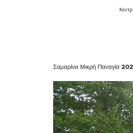
Μετάβαση
Κεντρ
στο
περιεχόμενο
Σαμαρίνα Μικρή Παναγία 202