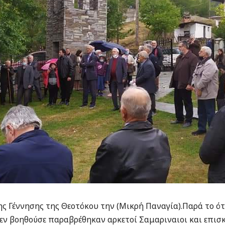
ης Γέννησης της Θεοτόκου την (Μικρή Παναγία).Παρά το ότι
δεν βοηθούσε παραβρέθηκαν αρκετοί Σαμαριναιοι και επισκ