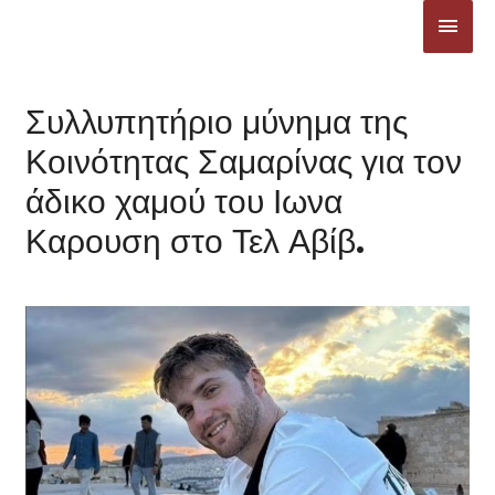
Μετάβαση
ΚΎΡΙ
στο
ΜΕΝ
περιεχόμενο
Συλλυπητήριο μύνημα της
Κοινότητας Σαμαρίνας για τον
άδικο χαμού του Ιωνα
Καρουση στο Τελ Αβίβ.