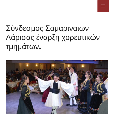
Μετάβαση
ΚΎΡΙ
στο
ΜΕΝ
περιεχόμενο
Σύνδεσμος Σαμαριναιων
Λάρισας έναρξη χορευτικών
τμημάτων.