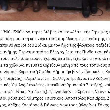
13:00-15:00 ο Λάμπρος Λιάβας και το «Αλάτι της Γης» μας
ύμορφη μουσική και χορευτική παράδοση της ευρύτερης πε
ρινο γεφύρι του Ζιάκα, με τον ήχο της φλογέρας, ταξιδε
ής μνήμης. Περνάμε από τα Βλαχοχώρια της Πίνδου και κ
 τους πολύ ιδιαίτερους χορούς στα Βέντζια και τη Δεσκά
με τα χάλκινα πνευστά.Χορεύουν μέλη από τους τοπικούς 
κονόμου), Χορευτική Ομάδα Δήμου Γρεβενών (δάσκαλος: Κα
ς Πρέβεζας), «Αιμιλιανός» – Σύλλογος Γρεβενιωτών Κοζάν
ικός Όμιλος Δεσκάτης (υπεύθυνη: Χρυσούλα Σωτήρη), κ
ονισμός: Νίκος Σιούμκας). Τραγουδούν οι: Χρήστος Ντάγκα
οι μουσικοί: Λάμπρος Τσιοτίκας, Απόστολος Κασιάρας, Ζή
, Αλέξης Κασιάρας & Γιάννης Δανίτσας (κλαρίνο). Σάκης