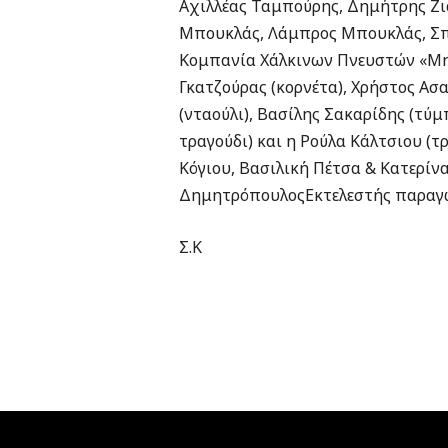
Αχιλλέας Ταμπούρης, Δημήτρης Ζιάκ
Μπουκλάς, Λάμπρος Μπουκλάς, Σπύ
Κομπανία Χάλκινων Πνευστών «Μην
Γκατζούρας (κορνέτα), Χρήστος Α
(νταούλι), Βασίλης Σακαρίδης (τύ
τραγούδι) και η Ρούλα Κάλτσιου (τ
Κόγιου, Βασιλική Πέτσα & Κατερίν
ΔημητρόπουλοςΕκτελεστής παραγω
Σ.Κ