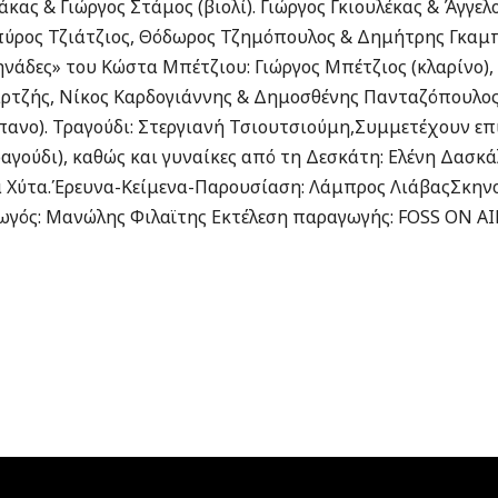
ας & Γιώργος Στάμος (βιολί). Γιώργος Γκιουλέκας & Άγγελο
ρος Τζιάτζιος, Θόδωρος Τζημόπουλος & Δημήτρης Γκαμπρ
άδες» του Κώστα Μπέτζιου: Γιώργος Μπέτζιος (κλαρίνο),
σαρτζής, Νίκος Καρδογιάννης & Δημοσθένης Πανταζόπουλο
μπανο). Τραγούδι: Στεργιανή Τσιουτσιούμη,Συμμετέχουν επ
ραγούδι), καθώς και γυναίκες από τη Δεσκάτη: Ελένη Δασκ
α Χύτα.Έρευνα-Κείμενα-Παρουσίαση: Λάμπρος ΛιάβαςΣκηνο
γός: Μανώλης Φιλαϊτης Εκτέλεση παραγωγής: FOSS ON AI