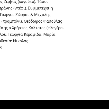
ς Ζέρβας (λαγούτο). Τάσος
άνης (ντέφι). Συμμετέχει η
 Γιώργος Ζώρρας & Μιχάλης
ς (τρομπόνι), Θεόδωρος Φασούλας
ίσης ο Χρήστος Κάλτσιος (φλογέρα-
άλου, Γεωργία Κεραμίδα, Μαρία
θεσία: Νικόλας
R