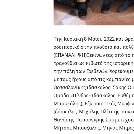
Την Κυριακή 8 Μαΐου 2022 και ώρα 
οδοιπορικό στην πλούσια και πολ
(ΕΠΑΝΑΛΗΨΗ)Ξεκινώντας από το πέτ
τραγούδια ως κιβωτό της ιστορικ
την πόλη των Γρεβενών. Χορεύουμε
με τους ήχους από τις κομπανίες 
Θεσσαλονίκης (δάσκαλος: Σάκης Οι
Ομάδα «Πίνδος» (δάσκαλος: Ευθύμη
Μπουκάλης), Εξωραϊστικός Μορφωτ
(δάσκαλος: Μιχάλης Πλίτσης, συντ
Θανάσης Παπαργύρης.Συμμετέχουν 
Μήτσος Μπουζαλής, Μηνάς Μπράχος