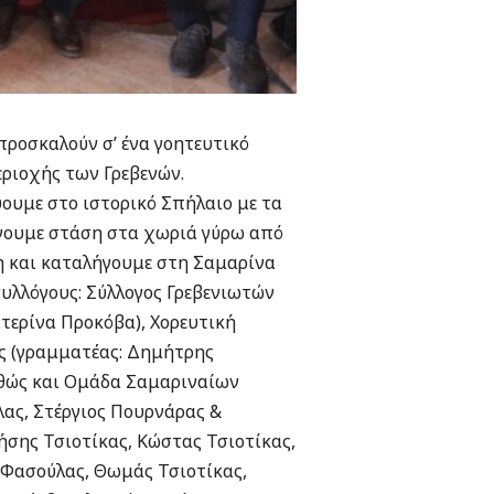
 προσκαλούν σ’ ένα γοητευτικό
ριοχής των Γρεβενών.
ύουμε στο ιστορικό Σπήλαιο με τα
άνουμε στάση στα χωριά γύρω από
τη και καταλήγουμε στη Σαμαρίνα
συλλόγους: Σύλλογος Γρεβενιωτών
τερίνα Προκόβα), Χορευτική
ης (γραμματέας: Δημήτρης
αθώς και Ομάδα Σαμαριναίων
λας, Στέργιος Πουρνάρας &
σης Τσιοτίκας, Κώστας Τσιοτίκας,
 Φασούλας, Θωμάς Τσιοτίκας,