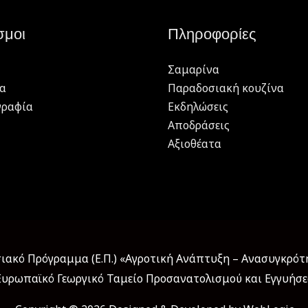
σμοι
Πληροφορίες
Σαμαρίνα
α
Παραδοσιακή κουζίνα
γραφία
Εκδηλώσεις
Αποδράσεις
Αξιοθέατα
ακό Πρόγραμμα (Ε.Π.) «Αγροτική Ανάπτυξη – Ανασυγκρότησ
υρωπαϊκό Γεωργικό Ταμείο Προσανατολισμού και Εγγυήσ