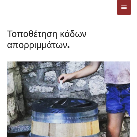
Μετάβαση
ΚΎΡΙ
στο
ΜΕΝ
περιεχόμενο
Τοποθέτηση κάδων
απορριμμάτων.