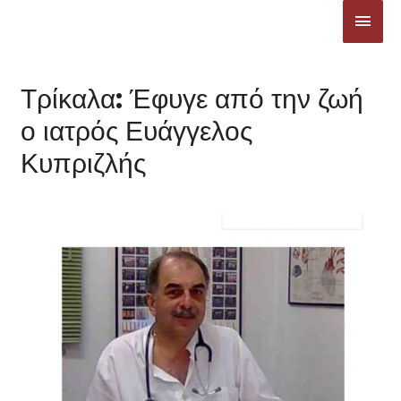
Μετάβαση
ΚΎΡΙ
στο
ΜΕΝ
περιεχόμενο
Τρίκαλα: Έφυγε από την ζωή
ο ιατρός Ευάγγελος
Κυπριζλής