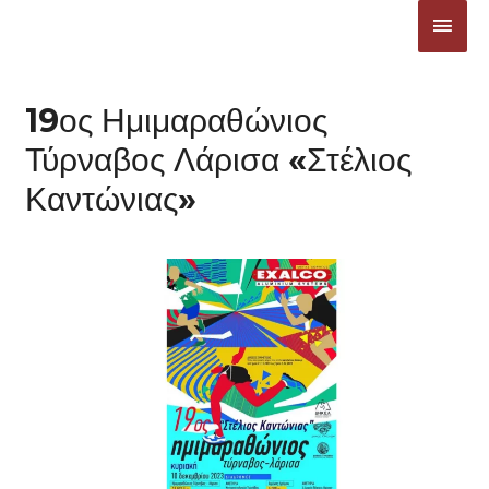
Μετάβαση
ΚΎΡΙ
στο
ΜΕΝ
περιεχόμενο
19ος Ημιμαραθώνιος
Τύρναβος Λάρισα «Στέλιος
Καντώνιας»