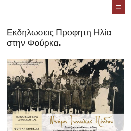
Μετάβαση
ΚΎΡΙ
στο
ΜΕΝ
περιεχόμενο
Εκδηλωσεις Προφητη Ηλία
στην Φούρκα.