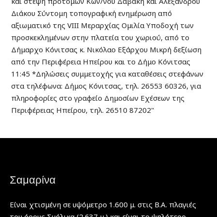
Σαμαρίνα
Είναι χτισμένη σε υψόμετρο 1.600 μ. στις Β.Α. πλαγιές
του όρους Σμόλικα (2.637 μ.) και είναι το ψηλότερο