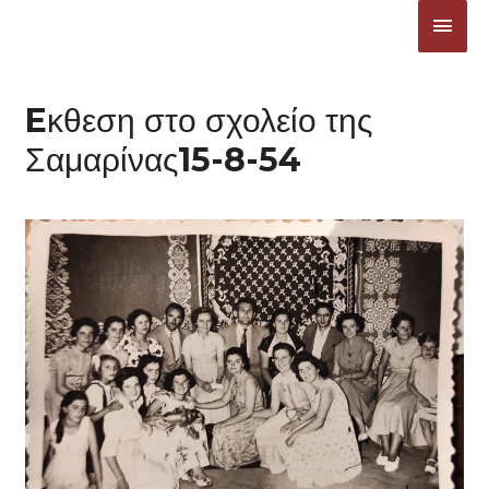
Μετάβαση
ΚΎΡΙ
στο
ΜΕΝ
περιεχόμενο
Eκθεση στο σχολείο της
Σαμαρίνας15-8-54