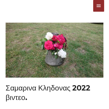
Μετάβαση
ΚΎΡΙ
στο
ΜΕΝ
περιεχόμενο
Σαμαρινα Κληδονας 2022
βιντεο.