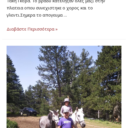
Τακη Γκοβα. Το βραδυ κατεληξαν ολες μαζι στην
πλατεια οπου συνεχιστηκε ο χορος και το
γλεντι.Σημερα το απογευμα …
Σαμαρίνα
Διαβάστε Περισσότερα »
Κλήδονα
2022.