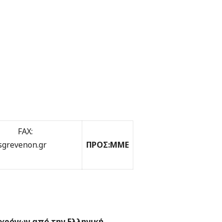
ΡΧΟΥ
30 FAX:
sgrevenon.gr
ΠΡΟΣ:
MME
 χρόνων από την Ελληνική