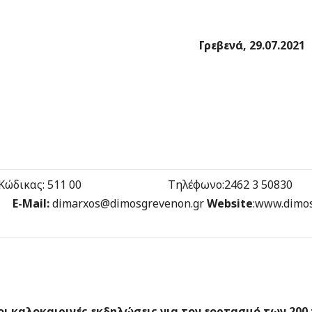
ΔΗΜΟΚΡΑΤΙΑ
ΓΡΕΒΕΝΩΝ
Γρεβενά, 29.
0
7.202
1
ΕΙΟ ΔΗΜΑ
ς 1 Ταχ. Κώδικας: 511 00 Τηλέφωνο:2462 3 508
7
E-Mail:
dimarxos@dimosgrevenon.gr
Website
:www.dimo
ι καλοκαιρινές εκδηλώσεις για τον εορτασμό των 200