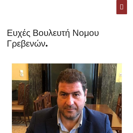
Μετάβαση
ΚΎΡ
στο
ΜΕ
περιεχόμενο
Ευχές Βουλευτή Νομου
Γρεβενών.