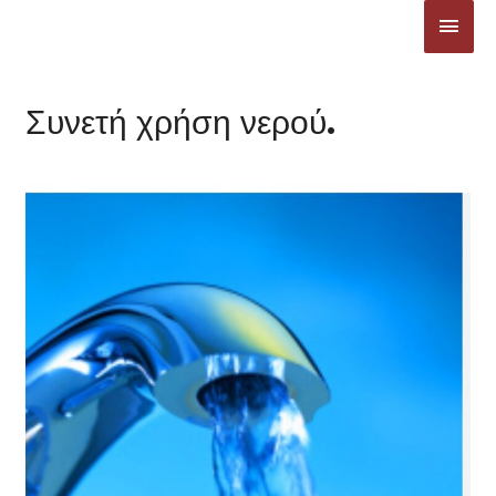
Μετάβαση
ΚΎΡΙ
στο
ΜΕΝ
περιεχόμενο
Συνετή χρήση νερού.