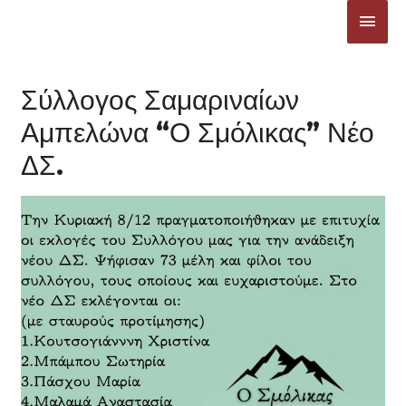
Μετάβαση
ΚΎΡΙ
στο
ΜΕΝ
περιεχόμενο
Σύλλογος Σαμαριναίων
Αμπελώνα “Ο Σμόλικας” Νέο
ΔΣ.