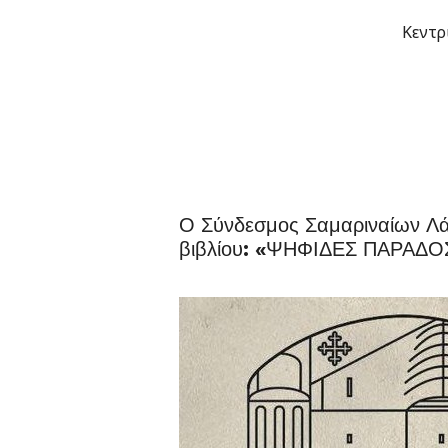
Μετάβαση
Κεντρ
στο
περιεχόμενο
Ο Σύνδεσμος Σαμαριναίων Λά
βιβλίου: «ΨΗΦΙΔΕΣ ΠΑΡΑΔΟ